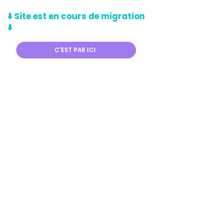
⬇️ Site est en cours de migration
⬇️
C'EST PAR ICI